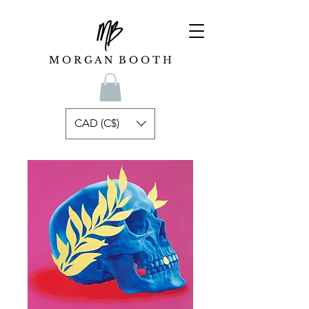
M O R G A N B O O T H
CAD (C$)